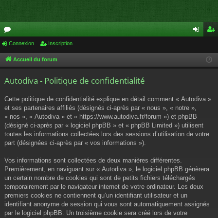
or
Connexion
Inscription
on
ns
u
ne
cri
Accueil du forum
m
xi
pti
Autodiva - Politique de confidentialité
s
on
on
Cette politique de confidentialité explique en détail comment « Autodiva »
et ses partenaires affiliés (désignés ci-après par « nous », « notre »,
« nos », « Autodiva » et « https://www.autodiva.fr/forum ») et phpBB
(désigné ci-après par « logiciel phpBB » et « phpBB Limited ») utilisent
toutes les informations collectées lors des sessions d’utilisation de votre
part (désignées ci-après par « vos informations »).
Vos informations sont collectées de deux manières différentes.
Premièrement, en naviguant sur « Autodiva », le logiciel phpBB génèrera
un certain nombre de cookies qui sont de petits fichiers téléchargés
temporairement par le navigateur internet de votre ordinateur. Les deux
premiers cookies ne contiennent qu’un identifiant utilisateur et un
identifiant anonyme de session qui vous sont automatiquement assignés
par le logiciel phpBB. Un troisième cookie sera créé lors de votre