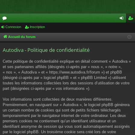
or
Connexion
Inscription
on
ns
u
ne
cri
Accueil du forum
m
xi
pti
Autodiva - Politique de confidentialité
s
on
on
Cette politique de confidentialité explique en détail comment « Autodiva »
et ses partenaires affiliés (désignés ci-après par « nous », « notre »,
« nos », « Autodiva » et « https://www.autodiva.fr/forum ») et phpBB
(désigné ci-après par « logiciel phpBB » et « phpBB Limited ») utilisent
toutes les informations collectées lors des sessions d’utilisation de votre
part (désignées ci-après par « vos informations »).
Vos informations sont collectées de deux manières différentes.
Premièrement, en naviguant sur « Autodiva », le logiciel phpBB génèrera
un certain nombre de cookies qui sont de petits fichiers téléchargés
temporairement par le navigateur internet de votre ordinateur. Les deux
premiers cookies ne contiennent qu’un identifiant utilisateur et un
identifiant anonyme de session qui vous sont automatiquement assignés
par le logiciel phpBB. Un troisième cookie sera créé lors de votre