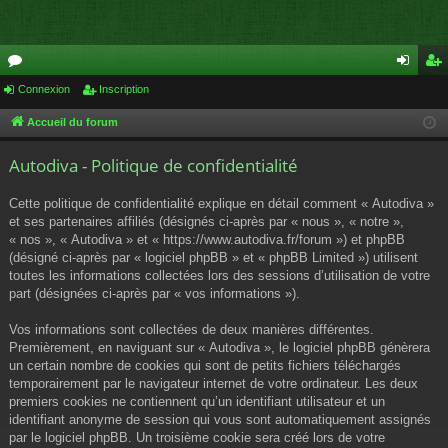
or
Connexion
Inscription
on
ns
u
ne
cri
Accueil du forum
m
xi
pti
Autodiva - Politique de confidentialité
s
on
on
Cette politique de confidentialité explique en détail comment « Autodiva »
et ses partenaires affiliés (désignés ci-après par « nous », « notre »,
« nos », « Autodiva » et « https://www.autodiva.fr/forum ») et phpBB
(désigné ci-après par « logiciel phpBB » et « phpBB Limited ») utilisent
toutes les informations collectées lors des sessions d’utilisation de votre
part (désignées ci-après par « vos informations »).
Vos informations sont collectées de deux manières différentes.
Premièrement, en naviguant sur « Autodiva », le logiciel phpBB génèrera
un certain nombre de cookies qui sont de petits fichiers téléchargés
temporairement par le navigateur internet de votre ordinateur. Les deux
premiers cookies ne contiennent qu’un identifiant utilisateur et un
identifiant anonyme de session qui vous sont automatiquement assignés
par le logiciel phpBB. Un troisième cookie sera créé lors de votre