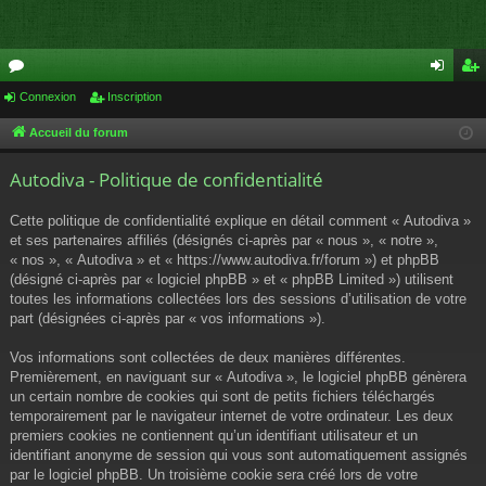
or
Connexion
Inscription
on
ns
u
ne
cri
Accueil du forum
m
xi
pti
Autodiva - Politique de confidentialité
s
on
on
Cette politique de confidentialité explique en détail comment « Autodiva »
et ses partenaires affiliés (désignés ci-après par « nous », « notre »,
« nos », « Autodiva » et « https://www.autodiva.fr/forum ») et phpBB
(désigné ci-après par « logiciel phpBB » et « phpBB Limited ») utilisent
toutes les informations collectées lors des sessions d’utilisation de votre
part (désignées ci-après par « vos informations »).
Vos informations sont collectées de deux manières différentes.
Premièrement, en naviguant sur « Autodiva », le logiciel phpBB génèrera
un certain nombre de cookies qui sont de petits fichiers téléchargés
temporairement par le navigateur internet de votre ordinateur. Les deux
premiers cookies ne contiennent qu’un identifiant utilisateur et un
identifiant anonyme de session qui vous sont automatiquement assignés
par le logiciel phpBB. Un troisième cookie sera créé lors de votre