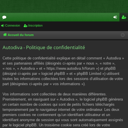
or
Connexion
Inscription
on
ns
u
ne
cri
Accueil du forum
m
xi
pti
Autodiva - Politique de confidentialité
s
on
on
Cette politique de confidentialité explique en détail comment « Autodiva »
et ses partenaires affiliés (désignés ci-après par « nous », « notre »,
« nos », « Autodiva » et « https://www.autodiva.fr/forum ») et phpBB
(désigné ci-après par « logiciel phpBB » et « phpBB Limited ») utilisent
toutes les informations collectées lors des sessions d’utilisation de votre
part (désignées ci-après par « vos informations »).
Vos informations sont collectées de deux manières différentes.
Premièrement, en naviguant sur « Autodiva », le logiciel phpBB génèrera
un certain nombre de cookies qui sont de petits fichiers téléchargés
temporairement par le navigateur internet de votre ordinateur. Les deux
premiers cookies ne contiennent qu’un identifiant utilisateur et un
identifiant anonyme de session qui vous sont automatiquement assignés
par le logiciel phpBB. Un troisième cookie sera créé lors de votre