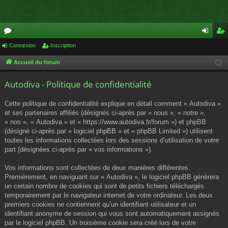
or
Connexion
Inscription
on
ns
u
ne
cri
Accueil du forum
m
xi
pti
Autodiva - Politique de confidentialité
s
on
on
Cette politique de confidentialité explique en détail comment « Autodiva »
et ses partenaires affiliés (désignés ci-après par « nous », « notre »,
« nos », « Autodiva » et « https://www.autodiva.fr/forum ») et phpBB
(désigné ci-après par « logiciel phpBB » et « phpBB Limited ») utilisent
toutes les informations collectées lors des sessions d’utilisation de votre
part (désignées ci-après par « vos informations »).
Vos informations sont collectées de deux manières différentes.
Premièrement, en naviguant sur « Autodiva », le logiciel phpBB génèrera
un certain nombre de cookies qui sont de petits fichiers téléchargés
temporairement par le navigateur internet de votre ordinateur. Les deux
premiers cookies ne contiennent qu’un identifiant utilisateur et un
identifiant anonyme de session qui vous sont automatiquement assignés
par le logiciel phpBB. Un troisième cookie sera créé lors de votre