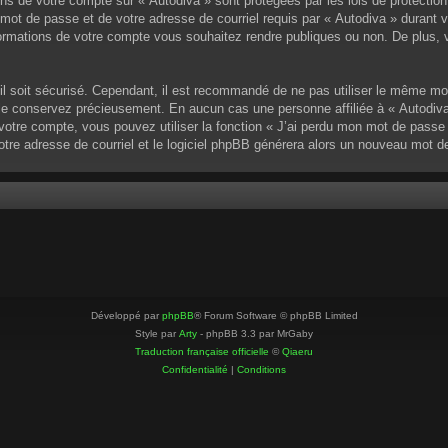
ons de votre compte sur « Autodiva » sont protégées par les lois de protectio
mot de passe et de votre adresse de courriel requis par « Autodiva » durant vot
ormations de votre compte vous souhaitez rendre publiques ou non. De plus, v
u’il soit sécurisé. Cependant, il est recommandé de ne pas utiliser le même mo
 le conservez précieusement. En aucun cas une personne affiliée à « Autodiva
otre compte, vous pouvez utiliser la fonction « J’ai perdu mon mot de passe »
votre adresse de courriel et le logiciel phpBB générera alors un nouveau mot 
Développé par
phpBB
® Forum Software © phpBB Limited
Style par
Arty
- phpBB 3.3 par MrGaby
Traduction française officielle
©
Qiaeru
Confidentialité
|
Conditions