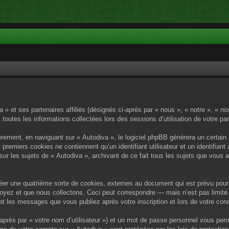
a » et ses partenaires affiliés (désignés ci-après par « nous », « notre », « n
 toutes les informations collectées lors des sessions d’utilisation de votre pa
rement, en naviguant sur « Autodiva », le logiciel phpBB génèrera un certain 
x premiers cookies ne contiennent qu’un identifiant utilisateur et un identif
sur les sujets de « Autodiva », archivant de ce fait tous les sujets que vous 
éer une quatrième sorte de cookies, externes au document qui est prévu pour 
yez et que nous collectons. Ceci peut correspondre — mais n’est pas limité 
) et les messages que vous publiez après votre inscription et lors de votre c
après par « votre nom d’utilisateur ») et un mot de passe personnel vous per