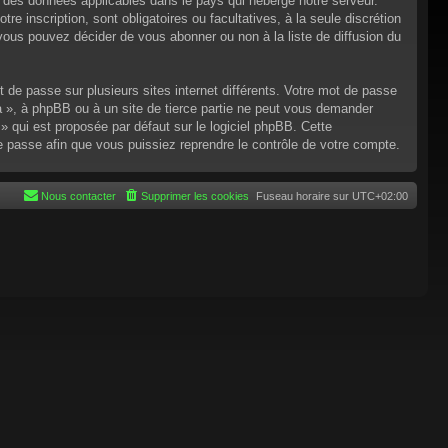
n des données applicables dans le pays qui héberge notre serveur.
re inscription, sont obligatoires ou facultatives, à la seule discrétion
ous pouvez décider de vous abonner ou non à la liste de diffusion du
t de passe sur plusieurs sites internet différents. Votre mot de passe
 », à phpBB ou à un site de tierce partie ne peut vous demander
 qui est proposée par défaut sur le logiciel phpBB. Cette
de passe afin que vous puissiez reprendre le contrôle de votre compte.
Nous contacter
Supprimer les cookies
Fuseau horaire sur
UTC+02:00