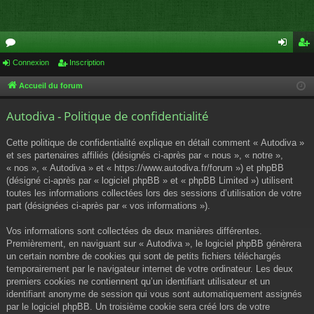
or
Connexion
Inscription
on
ns
u
ne
cri
Accueil du forum
m
xi
pti
Autodiva - Politique de confidentialité
s
on
on
Cette politique de confidentialité explique en détail comment « Autodiva »
et ses partenaires affiliés (désignés ci-après par « nous », « notre »,
« nos », « Autodiva » et « https://www.autodiva.fr/forum ») et phpBB
(désigné ci-après par « logiciel phpBB » et « phpBB Limited ») utilisent
toutes les informations collectées lors des sessions d’utilisation de votre
part (désignées ci-après par « vos informations »).
Vos informations sont collectées de deux manières différentes.
Premièrement, en naviguant sur « Autodiva », le logiciel phpBB génèrera
un certain nombre de cookies qui sont de petits fichiers téléchargés
temporairement par le navigateur internet de votre ordinateur. Les deux
premiers cookies ne contiennent qu’un identifiant utilisateur et un
identifiant anonyme de session qui vous sont automatiquement assignés
par le logiciel phpBB. Un troisième cookie sera créé lors de votre