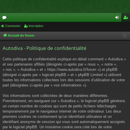
or
Connexion
Inscription
on
ns
u
ne
cri
Accueil du forum
m
xi
pti
Autodiva - Politique de confidentialité
s
on
on
Cette politique de confidentialité explique en détail comment « Autodiva »
et ses partenaires affiliés (désignés ci-après par « nous », « notre »,
« nos », « Autodiva » et « https://www.autodiva.fr/forum ») et phpBB
(désigné ci-après par « logiciel phpBB » et « phpBB Limited ») utilisent
toutes les informations collectées lors des sessions d’utilisation de votre
part (désignées ci-après par « vos informations »).
Vos informations sont collectées de deux manières différentes.
Premièrement, en naviguant sur « Autodiva », le logiciel phpBB génèrera
un certain nombre de cookies qui sont de petits fichiers téléchargés
temporairement par le navigateur internet de votre ordinateur. Les deux
premiers cookies ne contiennent qu’un identifiant utilisateur et un
identifiant anonyme de session qui vous sont automatiquement assignés
par le logiciel phpBB. Un troisième cookie sera créé lors de votre