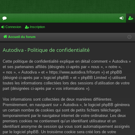
or
Connexion
Inscription
on
ns
u
ne
cri
Accueil du forum
m
xi
pti
Autodiva - Politique de confidentialité
s
on
on
Cette politique de confidentialité explique en détail comment « Autodiva »
et ses partenaires affiliés (désignés ci-après par « nous », « notre »,
« nos », « Autodiva » et « https://www.autodiva.fr/forum ») et phpBB
(désigné ci-après par « logiciel phpBB » et « phpBB Limited ») utilisent
toutes les informations collectées lors des sessions d’utilisation de votre
part (désignées ci-après par « vos informations »).
Vos informations sont collectées de deux manières différentes.
Premièrement, en naviguant sur « Autodiva », le logiciel phpBB génèrera
un certain nombre de cookies qui sont de petits fichiers téléchargés
temporairement par le navigateur internet de votre ordinateur. Les deux
premiers cookies ne contiennent qu’un identifiant utilisateur et un
identifiant anonyme de session qui vous sont automatiquement assignés
par le logiciel phpBB. Un troisième cookie sera créé lors de votre