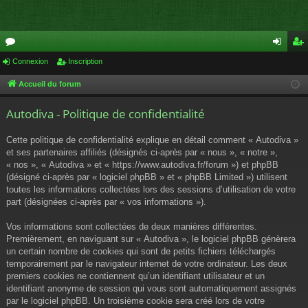
or
Connexion
Inscription
on
ns
u
ne
cri
Accueil du forum
m
xi
pti
Autodiva - Politique de confidentialité
s
on
on
Cette politique de confidentialité explique en détail comment « Autodiva »
et ses partenaires affiliés (désignés ci-après par « nous », « notre »,
« nos », « Autodiva » et « https://www.autodiva.fr/forum ») et phpBB
(désigné ci-après par « logiciel phpBB » et « phpBB Limited ») utilisent
toutes les informations collectées lors des sessions d’utilisation de votre
part (désignées ci-après par « vos informations »).
Vos informations sont collectées de deux manières différentes.
Premièrement, en naviguant sur « Autodiva », le logiciel phpBB génèrera
un certain nombre de cookies qui sont de petits fichiers téléchargés
temporairement par le navigateur internet de votre ordinateur. Les deux
premiers cookies ne contiennent qu’un identifiant utilisateur et un
identifiant anonyme de session qui vous sont automatiquement assignés
par le logiciel phpBB. Un troisième cookie sera créé lors de votre