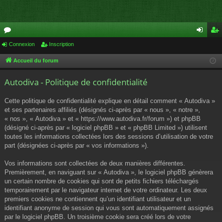
or
Connexion
Inscription
on
ns
u
ne
cri
Accueil du forum
m
xi
pti
Autodiva - Politique de confidentialité
s
on
on
Cette politique de confidentialité explique en détail comment « Autodiva »
et ses partenaires affiliés (désignés ci-après par « nous », « notre »,
« nos », « Autodiva » et « https://www.autodiva.fr/forum ») et phpBB
(désigné ci-après par « logiciel phpBB » et « phpBB Limited ») utilisent
toutes les informations collectées lors des sessions d’utilisation de votre
part (désignées ci-après par « vos informations »).
Vos informations sont collectées de deux manières différentes.
Premièrement, en naviguant sur « Autodiva », le logiciel phpBB génèrera
un certain nombre de cookies qui sont de petits fichiers téléchargés
temporairement par le navigateur internet de votre ordinateur. Les deux
premiers cookies ne contiennent qu’un identifiant utilisateur et un
identifiant anonyme de session qui vous sont automatiquement assignés
par le logiciel phpBB. Un troisième cookie sera créé lors de votre