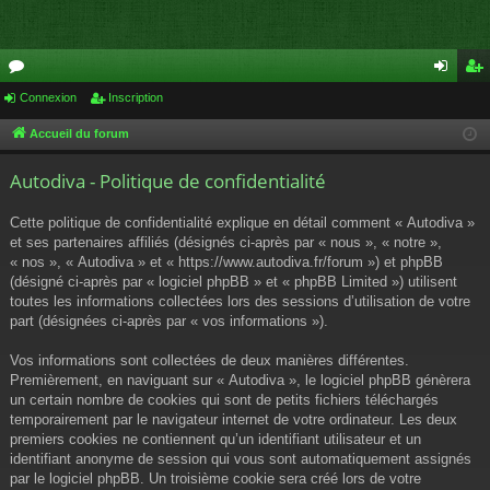
or
Connexion
Inscription
on
ns
u
ne
cri
Accueil du forum
m
xi
pti
Autodiva - Politique de confidentialité
s
on
on
Cette politique de confidentialité explique en détail comment « Autodiva »
et ses partenaires affiliés (désignés ci-après par « nous », « notre »,
« nos », « Autodiva » et « https://www.autodiva.fr/forum ») et phpBB
(désigné ci-après par « logiciel phpBB » et « phpBB Limited ») utilisent
toutes les informations collectées lors des sessions d’utilisation de votre
part (désignées ci-après par « vos informations »).
Vos informations sont collectées de deux manières différentes.
Premièrement, en naviguant sur « Autodiva », le logiciel phpBB génèrera
un certain nombre de cookies qui sont de petits fichiers téléchargés
temporairement par le navigateur internet de votre ordinateur. Les deux
premiers cookies ne contiennent qu’un identifiant utilisateur et un
identifiant anonyme de session qui vous sont automatiquement assignés
par le logiciel phpBB. Un troisième cookie sera créé lors de votre