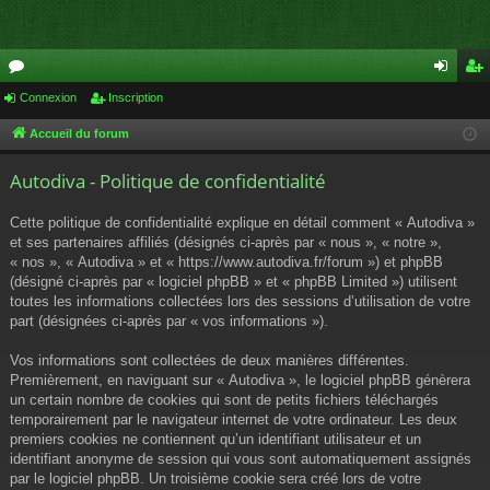
or
Connexion
Inscription
on
ns
u
ne
cri
Accueil du forum
m
xi
pti
Autodiva - Politique de confidentialité
s
on
on
Cette politique de confidentialité explique en détail comment « Autodiva »
et ses partenaires affiliés (désignés ci-après par « nous », « notre »,
« nos », « Autodiva » et « https://www.autodiva.fr/forum ») et phpBB
(désigné ci-après par « logiciel phpBB » et « phpBB Limited ») utilisent
toutes les informations collectées lors des sessions d’utilisation de votre
part (désignées ci-après par « vos informations »).
Vos informations sont collectées de deux manières différentes.
Premièrement, en naviguant sur « Autodiva », le logiciel phpBB génèrera
un certain nombre de cookies qui sont de petits fichiers téléchargés
temporairement par le navigateur internet de votre ordinateur. Les deux
premiers cookies ne contiennent qu’un identifiant utilisateur et un
identifiant anonyme de session qui vous sont automatiquement assignés
par le logiciel phpBB. Un troisième cookie sera créé lors de votre