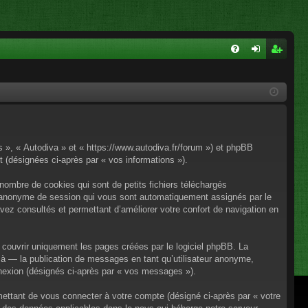
FA
on
ns
Q
ne
cri
xi
pti
on
on
os », « Autodiva » et « https://www.autodiva.fr/forum ») et phpBB
rt (désignées ci-après par « vos informations »).
nombre de cookies qui sont de petits fichiers téléchargés
iant anonyme de session qui vous sont automatiquement assignés par le
avez consultés et permettant d’améliorer votre confort de navigation en
couvrir uniquement les pages créées par le logiciel phpBB. La
à — la publication de messages en tant qu’utilisateur anonyme,
onnexion (désignés ci-après par « vos messages »).
mettant de vous connecter à votre compte (désigné ci-après par « votre