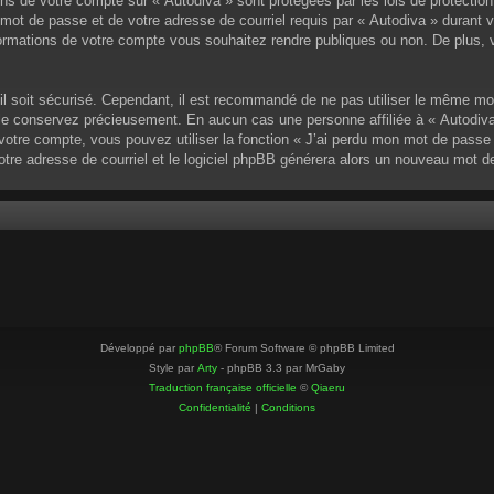
ons de votre compte sur « Autodiva » sont protégées par les lois de protectio
mot de passe et de votre adresse de courriel requis par « Autodiva » durant vot
ormations de votre compte vous souhaitez rendre publiques ou non. De plus, v
u’il soit sécurisé. Cependant, il est recommandé de ne pas utiliser le même mo
 le conservez précieusement. En aucun cas une personne affiliée à « Autodiva
otre compte, vous pouvez utiliser la fonction « J’ai perdu mon mot de passe »
votre adresse de courriel et le logiciel phpBB générera alors un nouveau mot 
Développé par
phpBB
® Forum Software © phpBB Limited
Style par
Arty
- phpBB 3.3 par MrGaby
Traduction française officielle
©
Qiaeru
Confidentialité
|
Conditions