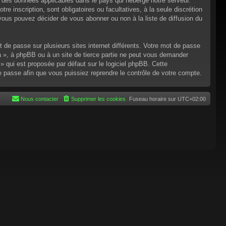
n des données applicables dans le pays qui héberge notre serveur.
re inscription, sont obligatoires ou facultatives, à la seule discrétion
ous pouvez décider de vous abonner ou non à la liste de diffusion du
t de passe sur plusieurs sites internet différents. Votre mot de passe
 », à phpBB ou à un site de tierce partie ne peut vous demander
 qui est proposée par défaut sur le logiciel phpBB. Cette
de passe afin que vous puissiez reprendre le contrôle de votre compte.
Nous contacter
Supprimer les cookies
Fuseau horaire sur
UTC+02:00