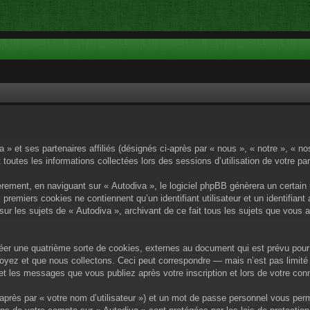
a » et ses partenaires affiliés (désignés ci-après par « nous », « notre », « n
 toutes les informations collectées lors des sessions d’utilisation de votre pa
rement, en naviguant sur « Autodiva », le logiciel phpBB génèrera un certain 
x premiers cookies ne contiennent qu’un identifiant utilisateur et un identif
sur les sujets de « Autodiva », archivant de ce fait tous les sujets que vous 
éer une quatrième sorte de cookies, externes au document qui est prévu pour 
yez et que nous collectons. Ceci peut correspondre — mais n’est pas limité 
) et les messages que vous publiez après votre inscription et lors de votre c
après par « votre nom d’utilisateur ») et un mot de passe personnel vous per