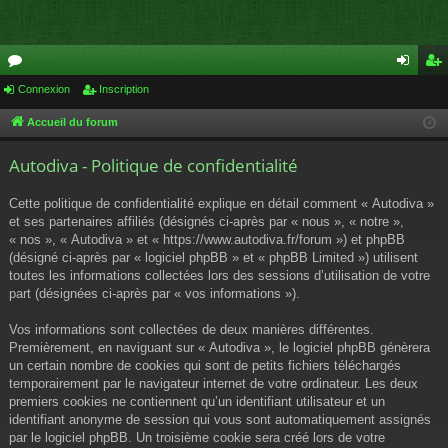
or
Connexion
Inscription
on
ns
u
ne
cri
Accueil du forum
m
xi
pti
Autodiva - Politique de confidentialité
s
on
on
Cette politique de confidentialité explique en détail comment « Autodiva »
et ses partenaires affiliés (désignés ci-après par « nous », « notre »,
« nos », « Autodiva » et « https://www.autodiva.fr/forum ») et phpBB
(désigné ci-après par « logiciel phpBB » et « phpBB Limited ») utilisent
toutes les informations collectées lors des sessions d’utilisation de votre
part (désignées ci-après par « vos informations »).
Vos informations sont collectées de deux manières différentes.
Premièrement, en naviguant sur « Autodiva », le logiciel phpBB génèrera
un certain nombre de cookies qui sont de petits fichiers téléchargés
temporairement par le navigateur internet de votre ordinateur. Les deux
premiers cookies ne contiennent qu’un identifiant utilisateur et un
identifiant anonyme de session qui vous sont automatiquement assignés
par le logiciel phpBB. Un troisième cookie sera créé lors de votre