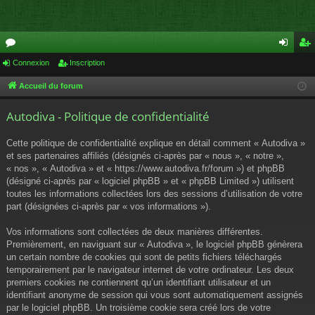
or
Connexion
Inscription
on
ns
u
ne
cri
Accueil du forum
m
xi
pti
Autodiva - Politique de confidentialité
s
on
on
Cette politique de confidentialité explique en détail comment « Autodiva »
et ses partenaires affiliés (désignés ci-après par « nous », « notre »,
« nos », « Autodiva » et « https://www.autodiva.fr/forum ») et phpBB
(désigné ci-après par « logiciel phpBB » et « phpBB Limited ») utilisent
toutes les informations collectées lors des sessions d’utilisation de votre
part (désignées ci-après par « vos informations »).
Vos informations sont collectées de deux manières différentes.
Premièrement, en naviguant sur « Autodiva », le logiciel phpBB génèrera
un certain nombre de cookies qui sont de petits fichiers téléchargés
temporairement par le navigateur internet de votre ordinateur. Les deux
premiers cookies ne contiennent qu’un identifiant utilisateur et un
identifiant anonyme de session qui vous sont automatiquement assignés
par le logiciel phpBB. Un troisième cookie sera créé lors de votre