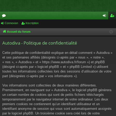
or
Connexion
Inscription
on
ns
u
ne
cri
Accueil du forum
m
xi
pti
Autodiva - Politique de confidentialité
s
on
on
Cette politique de confidentialité explique en détail comment « Autodiva »
et ses partenaires affiliés (désignés ci-après par « nous », « notre »,
« nos », « Autodiva » et « https://www.autodiva.fr/forum ») et phpBB
(désigné ci-après par « logiciel phpBB » et « phpBB Limited ») utilisent
toutes les informations collectées lors des sessions d’utilisation de votre
part (désignées ci-après par « vos informations »).
Vos informations sont collectées de deux manières différentes.
Premièrement, en naviguant sur « Autodiva », le logiciel phpBB génèrera
un certain nombre de cookies qui sont de petits fichiers téléchargés
temporairement par le navigateur internet de votre ordinateur. Les deux
premiers cookies ne contiennent qu’un identifiant utilisateur et un
identifiant anonyme de session qui vous sont automatiquement assignés
par le logiciel phpBB. Un troisième cookie sera créé lors de votre