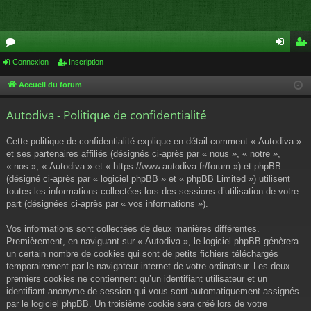
or
Connexion
Inscription
on
ns
u
ne
cri
Accueil du forum
m
xi
pti
Autodiva - Politique de confidentialité
s
on
on
Cette politique de confidentialité explique en détail comment « Autodiva »
et ses partenaires affiliés (désignés ci-après par « nous », « notre »,
« nos », « Autodiva » et « https://www.autodiva.fr/forum ») et phpBB
(désigné ci-après par « logiciel phpBB » et « phpBB Limited ») utilisent
toutes les informations collectées lors des sessions d’utilisation de votre
part (désignées ci-après par « vos informations »).
Vos informations sont collectées de deux manières différentes.
Premièrement, en naviguant sur « Autodiva », le logiciel phpBB génèrera
un certain nombre de cookies qui sont de petits fichiers téléchargés
temporairement par le navigateur internet de votre ordinateur. Les deux
premiers cookies ne contiennent qu’un identifiant utilisateur et un
identifiant anonyme de session qui vous sont automatiquement assignés
par le logiciel phpBB. Un troisième cookie sera créé lors de votre