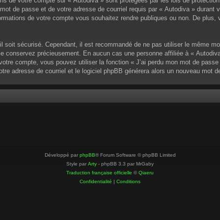
ons de votre compte sur « Autodiva » sont protégées par les lois de protectio
mot de passe et de votre adresse de courriel requis par « Autodiva » durant vot
ormations de votre compte vous souhaitez rendre publiques ou non. De plus, v
u’il soit sécurisé. Cependant, il est recommandé de ne pas utiliser le même mo
 le conservez précieusement. En aucun cas une personne affiliée à « Autodiva
otre compte, vous pouvez utiliser la fonction « J’ai perdu mon mot de passe »
votre adresse de courriel et le logiciel phpBB générera alors un nouveau mot 
Développé par
phpBB
® Forum Software © phpBB Limited
Style par
Arty
- phpBB 3.3 par MrGaby
Traduction française officielle
©
Qiaeru
Confidentialité
|
Conditions