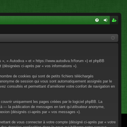
FA
on
ns
Q
ne
cri
xi
pti
on
on
os », « Autodiva » et « https://www.autodiva.fr/forum ») et phpBB
rt (désignées ci-après par « vos informations »).
nombre de cookies qui sont de petits fichiers téléchargés
iant anonyme de session qui vous sont automatiquement assignés par le
avez consultés et permettant d’améliorer votre confort de navigation en
couvrir uniquement les pages créées par le logiciel phpBB. La
à — la publication de messages en tant qu’utilisateur anonyme,
onnexion (désignés ci-après par « vos messages »).
mettant de vous connecter à votre compte (désigné ci-après par « votre