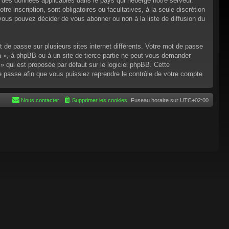
n des données applicables dans le pays qui héberge notre serveur.
re inscription, sont obligatoires ou facultatives, à la seule discrétion
ous pouvez décider de vous abonner ou non à la liste de diffusion du
t de passe sur plusieurs sites internet différents. Votre mot de passe
 », à phpBB ou à un site de tierce partie ne peut vous demander
 qui est proposée par défaut sur le logiciel phpBB. Cette
de passe afin que vous puissiez reprendre le contrôle de votre compte.
Nous contacter
Supprimer les cookies
Fuseau horaire sur
UTC+02:00