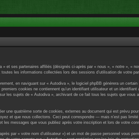
a » et ses partenaires affiliés (désignés ci-après par « nous », « notre », « n
 toutes les informations collectées lors des sessions d’utilisation de votre pa
rement, en naviguant sur « Autodiva », le logiciel phpBB génèrera un certain 
x premiers cookies ne contiennent qu’un identifiant utilisateur et un identif
sur les sujets de « Autodiva », archivant de ce fait tous les sujets que vous 
éer une quatrième sorte de cookies, externes au document qui est prévu pour 
yez et que nous collectons. Ceci peut correspondre — mais n’est pas limité 
) et les messages que vous publiez après votre inscription et lors de votre c
après par « votre nom d’utilisateur ») et un mot de passe personnel vous per