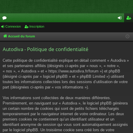
or
Connexion
Inscription
on
ns
u
ne
cri
Accueil du forum
m
xi
pti
Autodiva - Politique de confidentialité
s
on
on
Cette politique de confidentialité explique en détail comment « Autodiva »
et ses partenaires affiliés (désignés ci-après par « nous », « notre »,
« nos », « Autodiva » et « https://www.autodiva.fr/forum ») et phpBB
(désigné ci-après par « logiciel phpBB » et « phpBB Limited ») utilisent
toutes les informations collectées lors des sessions d’utilisation de votre
part (désignées ci-après par « vos informations »).
Vos informations sont collectées de deux manières différentes.
Premièrement, en naviguant sur « Autodiva », le logiciel phpBB génèrera
un certain nombre de cookies qui sont de petits fichiers téléchargés
temporairement par le navigateur internet de votre ordinateur. Les deux
premiers cookies ne contiennent qu’un identifiant utilisateur et un
identifiant anonyme de session qui vous sont automatiquement assignés
par le logiciel phpBB. Un troisième cookie sera créé lors de votre