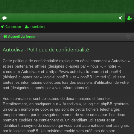
or
Connexion
Inscription
on
ns
u
ne
cri
Accueil du forum
m
xi
pti
Autodiva - Politique de confidentialité
s
on
on
Cette politique de confidentialité explique en détail comment « Autodiva »
et ses partenaires affiliés (désignés ci-après par « nous », « notre »,
« nos », « Autodiva » et « https://www.autodiva.fr/forum ») et phpBB
(désigné ci-après par « logiciel phpBB » et « phpBB Limited ») utilisent
toutes les informations collectées lors des sessions d’utilisation de votre
part (désignées ci-après par « vos informations »).
Vos informations sont collectées de deux manières différentes.
Premièrement, en naviguant sur « Autodiva », le logiciel phpBB génèrera
un certain nombre de cookies qui sont de petits fichiers téléchargés
temporairement par le navigateur internet de votre ordinateur. Les deux
premiers cookies ne contiennent qu’un identifiant utilisateur et un
identifiant anonyme de session qui vous sont automatiquement assignés
par le logiciel phpBB. Un troisième cookie sera créé lors de votre