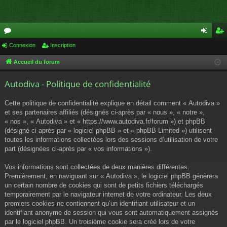
or
Connexion
Inscription
on
ns
u
ne
cri
Accueil du forum
m
xi
pti
Autodiva - Politique de confidentialité
s
on
on
Cette politique de confidentialité explique en détail comment « Autodiva »
et ses partenaires affiliés (désignés ci-après par « nous », « notre »,
« nos », « Autodiva » et « https://www.autodiva.fr/forum ») et phpBB
(désigné ci-après par « logiciel phpBB » et « phpBB Limited ») utilisent
toutes les informations collectées lors des sessions d’utilisation de votre
part (désignées ci-après par « vos informations »).
Vos informations sont collectées de deux manières différentes.
Premièrement, en naviguant sur « Autodiva », le logiciel phpBB génèrera
un certain nombre de cookies qui sont de petits fichiers téléchargés
temporairement par le navigateur internet de votre ordinateur. Les deux
premiers cookies ne contiennent qu’un identifiant utilisateur et un
identifiant anonyme de session qui vous sont automatiquement assignés
par le logiciel phpBB. Un troisième cookie sera créé lors de votre