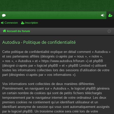
or
Connexion
Inscription
on
ns
u
ne
cri
Accueil du forum
m
xi
pti
Autodiva - Politique de confidentialité
s
on
on
Cette politique de confidentialité explique en détail comment « Autodiva »
et ses partenaires affiliés (désignés ci-après par « nous », « notre »,
« nos », « Autodiva » et « https://www.autodiva.fr/forum ») et phpBB
(désigné ci-après par « logiciel phpBB » et « phpBB Limited ») utilisent
toutes les informations collectées lors des sessions d’utilisation de votre
part (désignées ci-après par « vos informations »).
Vos informations sont collectées de deux manières différentes.
Premièrement, en naviguant sur « Autodiva », le logiciel phpBB génèrera
un certain nombre de cookies qui sont de petits fichiers téléchargés
temporairement par le navigateur internet de votre ordinateur. Les deux
premiers cookies ne contiennent qu’un identifiant utilisateur et un
identifiant anonyme de session qui vous sont automatiquement assignés
par le logiciel phpBB. Un troisième cookie sera créé lors de votre