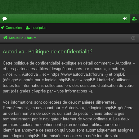
or
Connexion
Inscription
on
ns
u
ne
cri
Accueil du forum
m
xi
pti
Autodiva - Politique de confidentialité
s
on
on
Cette politique de confidentialité explique en détail comment « Autodiva »
et ses partenaires affiliés (désignés ci-après par « nous », « notre »,
« nos », « Autodiva » et « https://www.autodiva.fr/forum ») et phpBB
(désigné ci-après par « logiciel phpBB » et « phpBB Limited ») utilisent
toutes les informations collectées lors des sessions d’utilisation de votre
part (désignées ci-après par « vos informations »).
Vos informations sont collectées de deux manières différentes.
Premièrement, en naviguant sur « Autodiva », le logiciel phpBB génèrera
un certain nombre de cookies qui sont de petits fichiers téléchargés
temporairement par le navigateur internet de votre ordinateur. Les deux
premiers cookies ne contiennent qu’un identifiant utilisateur et un
identifiant anonyme de session qui vous sont automatiquement assignés
par le logiciel phpBB. Un troisième cookie sera créé lors de votre