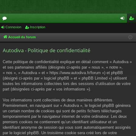
or
Connexion
Inscription
on
ns
u
ne
cri
Accueil du forum
m
xi
pti
Autodiva - Politique de confidentialité
s
on
on
Cette politique de confidentialité explique en détail comment « Autodiva »
et ses partenaires affiliés (désignés ci-après par « nous », « notre »,
« nos », « Autodiva » et « https://www.autodiva.fr/forum ») et phpBB
(désigné ci-après par « logiciel phpBB » et « phpBB Limited ») utilisent
toutes les informations collectées lors des sessions d’utilisation de votre
part (désignées ci-après par « vos informations »).
Vos informations sont collectées de deux manières différentes.
Premièrement, en naviguant sur « Autodiva », le logiciel phpBB génèrera
un certain nombre de cookies qui sont de petits fichiers téléchargés
temporairement par le navigateur internet de votre ordinateur. Les deux
premiers cookies ne contiennent qu’un identifiant utilisateur et un
identifiant anonyme de session qui vous sont automatiquement assignés
par le logiciel phpBB. Un troisième cookie sera créé lors de votre