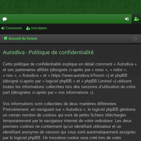
or
Connexion
Inscription
on
ns
u
ne
cri
Accueil du forum
m
xi
pti
Autodiva - Politique de confidentialité
s
on
on
Cette politique de confidentialité explique en détail comment « Autodiva »
et ses partenaires affiliés (désignés ci-après par « nous », « notre »,
« nos », « Autodiva » et « https://www.autodiva.fr/forum ») et phpBB
(désigné ci-après par « logiciel phpBB » et « phpBB Limited ») utilisent
toutes les informations collectées lors des sessions d’utilisation de votre
part (désignées ci-après par « vos informations »).
Vos informations sont collectées de deux manières différentes.
Premièrement, en naviguant sur « Autodiva », le logiciel phpBB génèrera
un certain nombre de cookies qui sont de petits fichiers téléchargés
temporairement par le navigateur internet de votre ordinateur. Les deux
premiers cookies ne contiennent qu’un identifiant utilisateur et un
identifiant anonyme de session qui vous sont automatiquement assignés
par le logiciel phpBB. Un troisième cookie sera créé lors de votre