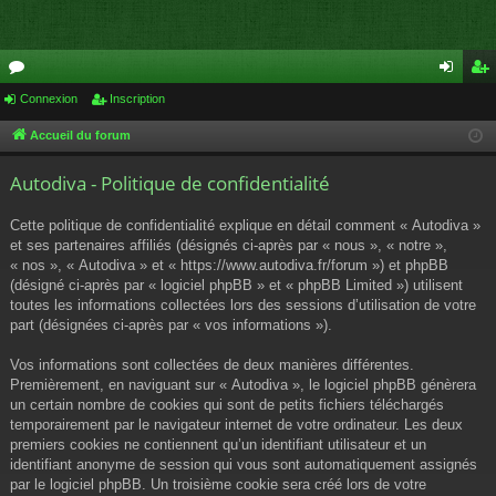
or
Connexion
Inscription
on
ns
u
ne
cri
Accueil du forum
m
xi
pti
Autodiva - Politique de confidentialité
s
on
on
Cette politique de confidentialité explique en détail comment « Autodiva »
et ses partenaires affiliés (désignés ci-après par « nous », « notre »,
« nos », « Autodiva » et « https://www.autodiva.fr/forum ») et phpBB
(désigné ci-après par « logiciel phpBB » et « phpBB Limited ») utilisent
toutes les informations collectées lors des sessions d’utilisation de votre
part (désignées ci-après par « vos informations »).
Vos informations sont collectées de deux manières différentes.
Premièrement, en naviguant sur « Autodiva », le logiciel phpBB génèrera
un certain nombre de cookies qui sont de petits fichiers téléchargés
temporairement par le navigateur internet de votre ordinateur. Les deux
premiers cookies ne contiennent qu’un identifiant utilisateur et un
identifiant anonyme de session qui vous sont automatiquement assignés
par le logiciel phpBB. Un troisième cookie sera créé lors de votre