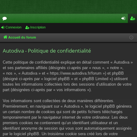
or
Connexion
Inscription
on
ns
u
ne
cri
Accueil du forum
m
xi
pti
Autodiva - Politique de confidentialité
s
on
on
Cette politique de confidentialité explique en détail comment « Autodiva »
et ses partenaires affiliés (désignés ci-après par « nous », « notre »,
« nos », « Autodiva » et « https://www.autodiva.fr/forum ») et phpBB
(désigné ci-après par « logiciel phpBB » et « phpBB Limited ») utilisent
toutes les informations collectées lors des sessions d’utilisation de votre
part (désignées ci-après par « vos informations »).
Vos informations sont collectées de deux manières différentes.
Premièrement, en naviguant sur « Autodiva », le logiciel phpBB génèrera
un certain nombre de cookies qui sont de petits fichiers téléchargés
temporairement par le navigateur internet de votre ordinateur. Les deux
premiers cookies ne contiennent qu’un identifiant utilisateur et un
identifiant anonyme de session qui vous sont automatiquement assignés
par le logiciel phpBB. Un troisième cookie sera créé lors de votre