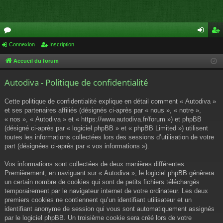
or
Connexion
Inscription
on
ns
u
ne
cri
Accueil du forum
m
xi
pti
Autodiva - Politique de confidentialité
s
on
on
Cette politique de confidentialité explique en détail comment « Autodiva »
et ses partenaires affiliés (désignés ci-après par « nous », « notre »,
« nos », « Autodiva » et « https://www.autodiva.fr/forum ») et phpBB
(désigné ci-après par « logiciel phpBB » et « phpBB Limited ») utilisent
toutes les informations collectées lors des sessions d’utilisation de votre
part (désignées ci-après par « vos informations »).
Vos informations sont collectées de deux manières différentes.
Premièrement, en naviguant sur « Autodiva », le logiciel phpBB génèrera
un certain nombre de cookies qui sont de petits fichiers téléchargés
temporairement par le navigateur internet de votre ordinateur. Les deux
premiers cookies ne contiennent qu’un identifiant utilisateur et un
identifiant anonyme de session qui vous sont automatiquement assignés
par le logiciel phpBB. Un troisième cookie sera créé lors de votre