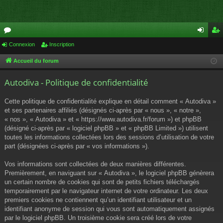
or
Connexion
Inscription
on
ns
u
ne
cri
Accueil du forum
m
xi
pti
Autodiva - Politique de confidentialité
s
on
on
Cette politique de confidentialité explique en détail comment « Autodiva »
et ses partenaires affiliés (désignés ci-après par « nous », « notre »,
« nos », « Autodiva » et « https://www.autodiva.fr/forum ») et phpBB
(désigné ci-après par « logiciel phpBB » et « phpBB Limited ») utilisent
toutes les informations collectées lors des sessions d’utilisation de votre
part (désignées ci-après par « vos informations »).
Vos informations sont collectées de deux manières différentes.
Premièrement, en naviguant sur « Autodiva », le logiciel phpBB génèrera
un certain nombre de cookies qui sont de petits fichiers téléchargés
temporairement par le navigateur internet de votre ordinateur. Les deux
premiers cookies ne contiennent qu’un identifiant utilisateur et un
identifiant anonyme de session qui vous sont automatiquement assignés
par le logiciel phpBB. Un troisième cookie sera créé lors de votre