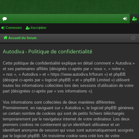
or
Connexion
Inscription
on
ns
u
ne
cri
Accueil du forum
m
xi
pti
Autodiva - Politique de confidentialité
s
on
on
Cette politique de confidentialité explique en détail comment « Autodiva »
et ses partenaires affiliés (désignés ci-après par « nous », « notre »,
« nos », « Autodiva » et « https://www.autodiva.fr/forum ») et phpBB
(désigné ci-après par « logiciel phpBB » et « phpBB Limited ») utilisent
toutes les informations collectées lors des sessions d’utilisation de votre
part (désignées ci-après par « vos informations »).
Vos informations sont collectées de deux manières différentes.
Premièrement, en naviguant sur « Autodiva », le logiciel phpBB génèrera
un certain nombre de cookies qui sont de petits fichiers téléchargés
temporairement par le navigateur internet de votre ordinateur. Les deux
premiers cookies ne contiennent qu’un identifiant utilisateur et un
identifiant anonyme de session qui vous sont automatiquement assignés
par le logiciel phpBB. Un troisième cookie sera créé lors de votre