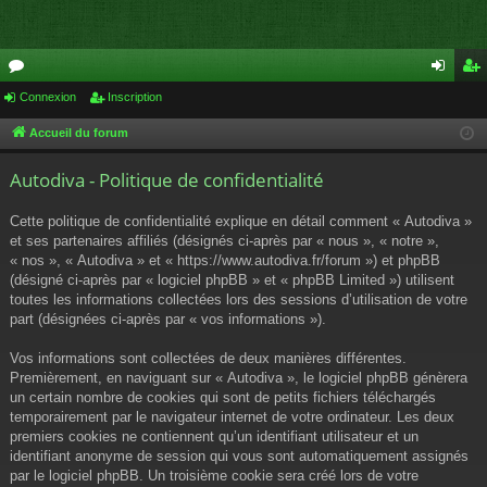
or
Connexion
Inscription
on
ns
u
ne
cri
Accueil du forum
m
xi
pti
Autodiva - Politique de confidentialité
s
on
on
Cette politique de confidentialité explique en détail comment « Autodiva »
et ses partenaires affiliés (désignés ci-après par « nous », « notre »,
« nos », « Autodiva » et « https://www.autodiva.fr/forum ») et phpBB
(désigné ci-après par « logiciel phpBB » et « phpBB Limited ») utilisent
toutes les informations collectées lors des sessions d’utilisation de votre
part (désignées ci-après par « vos informations »).
Vos informations sont collectées de deux manières différentes.
Premièrement, en naviguant sur « Autodiva », le logiciel phpBB génèrera
un certain nombre de cookies qui sont de petits fichiers téléchargés
temporairement par le navigateur internet de votre ordinateur. Les deux
premiers cookies ne contiennent qu’un identifiant utilisateur et un
identifiant anonyme de session qui vous sont automatiquement assignés
par le logiciel phpBB. Un troisième cookie sera créé lors de votre