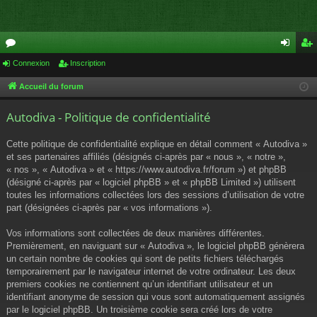
or
Connexion
Inscription
on
ns
u
ne
cri
Accueil du forum
m
xi
pti
Autodiva - Politique de confidentialité
s
on
on
Cette politique de confidentialité explique en détail comment « Autodiva »
et ses partenaires affiliés (désignés ci-après par « nous », « notre »,
« nos », « Autodiva » et « https://www.autodiva.fr/forum ») et phpBB
(désigné ci-après par « logiciel phpBB » et « phpBB Limited ») utilisent
toutes les informations collectées lors des sessions d’utilisation de votre
part (désignées ci-après par « vos informations »).
Vos informations sont collectées de deux manières différentes.
Premièrement, en naviguant sur « Autodiva », le logiciel phpBB génèrera
un certain nombre de cookies qui sont de petits fichiers téléchargés
temporairement par le navigateur internet de votre ordinateur. Les deux
premiers cookies ne contiennent qu’un identifiant utilisateur et un
identifiant anonyme de session qui vous sont automatiquement assignés
par le logiciel phpBB. Un troisième cookie sera créé lors de votre