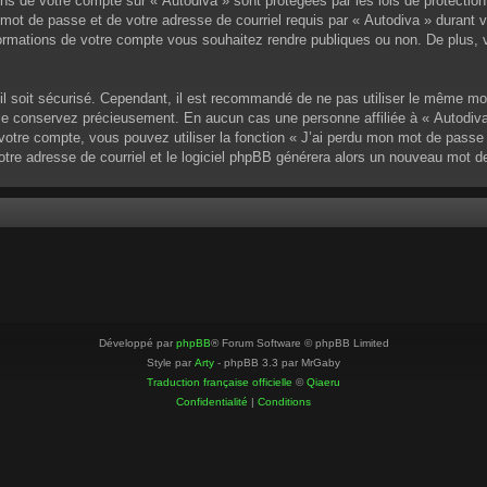
ons de votre compte sur « Autodiva » sont protégées par les lois de protectio
mot de passe et de votre adresse de courriel requis par « Autodiva » durant vot
ormations de votre compte vous souhaitez rendre publiques ou non. De plus, v
u’il soit sécurisé. Cependant, il est recommandé de ne pas utiliser le même mo
 le conservez précieusement. En aucun cas une personne affiliée à « Autodiva
otre compte, vous pouvez utiliser la fonction « J’ai perdu mon mot de passe »
votre adresse de courriel et le logiciel phpBB générera alors un nouveau mot 
Développé par
phpBB
® Forum Software © phpBB Limited
Style par
Arty
- phpBB 3.3 par MrGaby
Traduction française officielle
©
Qiaeru
Confidentialité
|
Conditions