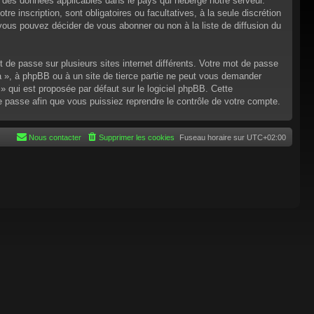
n des données applicables dans le pays qui héberge notre serveur.
re inscription, sont obligatoires ou facultatives, à la seule discrétion
ous pouvez décider de vous abonner ou non à la liste de diffusion du
t de passe sur plusieurs sites internet différents. Votre mot de passe
 », à phpBB ou à un site de tierce partie ne peut vous demander
 qui est proposée par défaut sur le logiciel phpBB. Cette
de passe afin que vous puissiez reprendre le contrôle de votre compte.
Nous contacter
Supprimer les cookies
Fuseau horaire sur
UTC+02:00