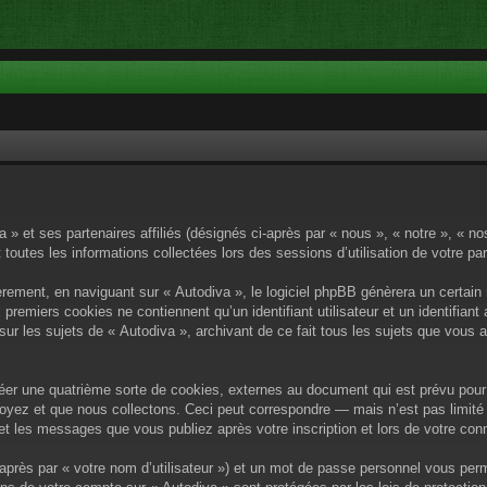
a » et ses partenaires affiliés (désignés ci-après par « nous », « notre », « n
 toutes les informations collectées lors des sessions d’utilisation de votre pa
rement, en naviguant sur « Autodiva », le logiciel phpBB génèrera un certain 
x premiers cookies ne contiennent qu’un identifiant utilisateur et un identif
sur les sujets de « Autodiva », archivant de ce fait tous les sujets que vous 
éer une quatrième sorte de cookies, externes au document qui est prévu pour 
yez et que nous collectons. Ceci peut correspondre — mais n’est pas limité 
) et les messages que vous publiez après votre inscription et lors de votre c
après par « votre nom d’utilisateur ») et un mot de passe personnel vous per