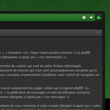
FA
on
ns
Q
ne
cri
xi
pti
on
on
os », « Autodiva » et « https://www.autodiva.fr/forum ») et phpBB
rt (désignées ci-après par « vos informations »).
nombre de cookies qui sont de petits fichiers téléchargés
iant anonyme de session qui vous sont automatiquement assignés par le
avez consultés et permettant d’améliorer votre confort de navigation en
couvrir uniquement les pages créées par le logiciel phpBB. La
à — la publication de messages en tant qu’utilisateur anonyme,
onnexion (désignés ci-après par « vos messages »).
mettant de vous connecter à votre compte (désigné ci-après par « votre