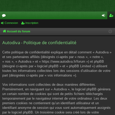
or
Connexion
Inscription
on
ns
u
ne
cri
Accueil du forum
m
xi
pti
Autodiva - Politique de confidentialité
s
on
on
Cette politique de confidentialité explique en détail comment « Autodiva »
et ses partenaires affiliés (désignés ci-après par « nous », « notre »,
« nos », « Autodiva » et « https://www.autodiva.fr/forum ») et phpBB
(désigné ci-après par « logiciel phpBB » et « phpBB Limited ») utilisent
toutes les informations collectées lors des sessions d’utilisation de votre
part (désignées ci-après par « vos informations »).
Vos informations sont collectées de deux manières différentes.
Premièrement, en naviguant sur « Autodiva », le logiciel phpBB génèrera
un certain nombre de cookies qui sont de petits fichiers téléchargés
temporairement par le navigateur internet de votre ordinateur. Les deux
premiers cookies ne contiennent qu’un identifiant utilisateur et un
identifiant anonyme de session qui vous sont automatiquement assignés
par le logiciel phpBB. Un troisième cookie sera créé lors de votre