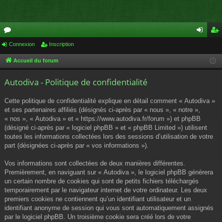
or
Connexion
Inscription
on
ns
u
ne
cri
Accueil du forum
m
xi
pti
Autodiva - Politique de confidentialité
s
on
on
Cette politique de confidentialité explique en détail comment « Autodiva »
et ses partenaires affiliés (désignés ci-après par « nous », « notre »,
« nos », « Autodiva » et « https://www.autodiva.fr/forum ») et phpBB
(désigné ci-après par « logiciel phpBB » et « phpBB Limited ») utilisent
toutes les informations collectées lors des sessions d’utilisation de votre
part (désignées ci-après par « vos informations »).
Vos informations sont collectées de deux manières différentes.
Premièrement, en naviguant sur « Autodiva », le logiciel phpBB génèrera
un certain nombre de cookies qui sont de petits fichiers téléchargés
temporairement par le navigateur internet de votre ordinateur. Les deux
premiers cookies ne contiennent qu’un identifiant utilisateur et un
identifiant anonyme de session qui vous sont automatiquement assignés
par le logiciel phpBB. Un troisième cookie sera créé lors de votre