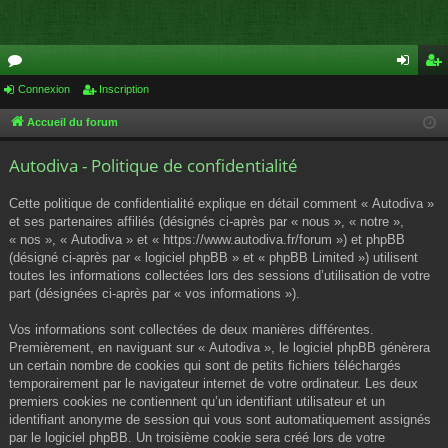
or
Connexion
Inscription
on
ns
u
ne
cri
Accueil du forum
m
xi
pti
Autodiva - Politique de confidentialité
s
on
on
Cette politique de confidentialité explique en détail comment « Autodiva »
et ses partenaires affiliés (désignés ci-après par « nous », « notre »,
« nos », « Autodiva » et « https://www.autodiva.fr/forum ») et phpBB
(désigné ci-après par « logiciel phpBB » et « phpBB Limited ») utilisent
toutes les informations collectées lors des sessions d’utilisation de votre
part (désignées ci-après par « vos informations »).
Vos informations sont collectées de deux manières différentes.
Premièrement, en naviguant sur « Autodiva », le logiciel phpBB génèrera
un certain nombre de cookies qui sont de petits fichiers téléchargés
temporairement par le navigateur internet de votre ordinateur. Les deux
premiers cookies ne contiennent qu’un identifiant utilisateur et un
identifiant anonyme de session qui vous sont automatiquement assignés
par le logiciel phpBB. Un troisième cookie sera créé lors de votre