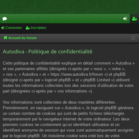
or
Connexion
Inscription
on
ns
u
ne
cri
Accueil du forum
m
xi
pti
Autodiva - Politique de confidentialité
s
on
on
Cette politique de confidentialité explique en détail comment « Autodiva »
et ses partenaires affiliés (désignés ci-après par « nous », « notre »,
« nos », « Autodiva » et « https://www.autodiva.fr/forum ») et phpBB
(désigné ci-après par « logiciel phpBB » et « phpBB Limited ») utilisent
toutes les informations collectées lors des sessions d’utilisation de votre
part (désignées ci-après par « vos informations »).
Vos informations sont collectées de deux manières différentes.
Premièrement, en naviguant sur « Autodiva », le logiciel phpBB génèrera
un certain nombre de cookies qui sont de petits fichiers téléchargés
temporairement par le navigateur internet de votre ordinateur. Les deux
premiers cookies ne contiennent qu’un identifiant utilisateur et un
identifiant anonyme de session qui vous sont automatiquement assignés
par le logiciel phpBB. Un troisième cookie sera créé lors de votre