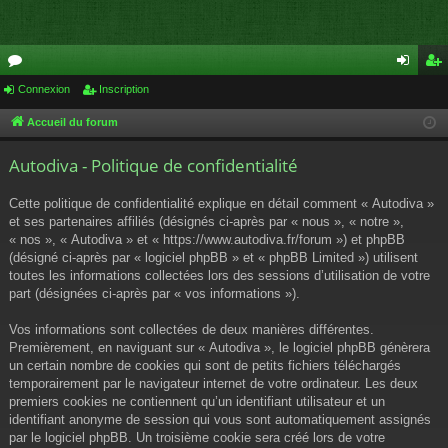
or
Connexion
Inscription
on
ns
u
ne
cri
Accueil du forum
m
xi
pti
Autodiva - Politique de confidentialité
s
on
on
Cette politique de confidentialité explique en détail comment « Autodiva »
et ses partenaires affiliés (désignés ci-après par « nous », « notre »,
« nos », « Autodiva » et « https://www.autodiva.fr/forum ») et phpBB
(désigné ci-après par « logiciel phpBB » et « phpBB Limited ») utilisent
toutes les informations collectées lors des sessions d’utilisation de votre
part (désignées ci-après par « vos informations »).
Vos informations sont collectées de deux manières différentes.
Premièrement, en naviguant sur « Autodiva », le logiciel phpBB génèrera
un certain nombre de cookies qui sont de petits fichiers téléchargés
temporairement par le navigateur internet de votre ordinateur. Les deux
premiers cookies ne contiennent qu’un identifiant utilisateur et un
identifiant anonyme de session qui vous sont automatiquement assignés
par le logiciel phpBB. Un troisième cookie sera créé lors de votre