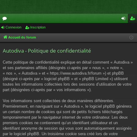
or
Connexion
Inscription
on
ns
u
ne
cri
Accueil du forum
m
xi
pti
Autodiva - Politique de confidentialité
s
on
on
Cette politique de confidentialité explique en détail comment « Autodiva »
et ses partenaires affiliés (désignés ci-après par « nous », « notre »,
« nos », « Autodiva » et « https://www.autodiva.fr/forum ») et phpBB
(désigné ci-après par « logiciel phpBB » et « phpBB Limited ») utilisent
toutes les informations collectées lors des sessions d’utilisation de votre
part (désignées ci-après par « vos informations »).
Vos informations sont collectées de deux manières différentes.
Premièrement, en naviguant sur « Autodiva », le logiciel phpBB génèrera
un certain nombre de cookies qui sont de petits fichiers téléchargés
temporairement par le navigateur internet de votre ordinateur. Les deux
premiers cookies ne contiennent qu’un identifiant utilisateur et un
identifiant anonyme de session qui vous sont automatiquement assignés
par le logiciel phpBB. Un troisième cookie sera créé lors de votre