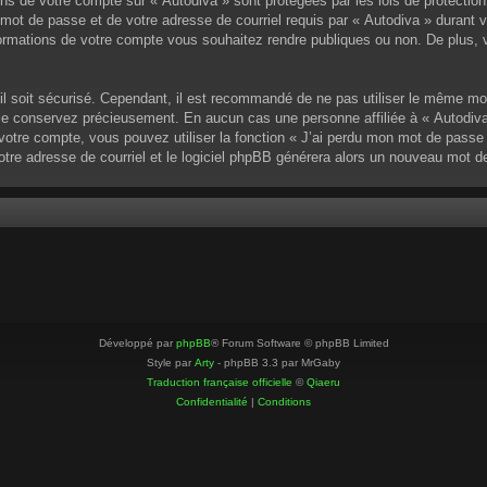
ons de votre compte sur « Autodiva » sont protégées par les lois de protectio
mot de passe et de votre adresse de courriel requis par « Autodiva » durant vot
ormations de votre compte vous souhaitez rendre publiques ou non. De plus, v
u’il soit sécurisé. Cependant, il est recommandé de ne pas utiliser le même mo
 le conservez précieusement. En aucun cas une personne affiliée à « Autodiva
otre compte, vous pouvez utiliser la fonction « J’ai perdu mon mot de passe »
votre adresse de courriel et le logiciel phpBB générera alors un nouveau mot 
Développé par
phpBB
® Forum Software © phpBB Limited
Style par
Arty
- phpBB 3.3 par MrGaby
Traduction française officielle
©
Qiaeru
Confidentialité
|
Conditions