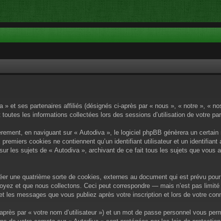
a » et ses partenaires affiliés (désignés ci-après par « nous », « notre », « n
 toutes les informations collectées lors des sessions d’utilisation de votre pa
rement, en naviguant sur « Autodiva », le logiciel phpBB génèrera un certain 
x premiers cookies ne contiennent qu’un identifiant utilisateur et un identif
sur les sujets de « Autodiva », archivant de ce fait tous les sujets que vous 
éer une quatrième sorte de cookies, externes au document qui est prévu pour 
yez et que nous collectons. Ceci peut correspondre — mais n’est pas limité 
) et les messages que vous publiez après votre inscription et lors de votre c
après par « votre nom d’utilisateur ») et un mot de passe personnel vous per