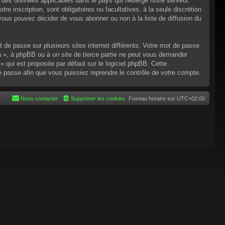
n des données applicables dans le pays qui héberge notre serveur.
re inscription, sont obligatoires ou facultatives, à la seule discrétion
ous pouvez décider de vous abonner ou non à la liste de diffusion du
t de passe sur plusieurs sites internet différents. Votre mot de passe
 », à phpBB ou à un site de tierce partie ne peut vous demander
 qui est proposée par défaut sur le logiciel phpBB. Cette
de passe afin que vous puissiez reprendre le contrôle de votre compte.
Nous contacter
Supprimer les cookies
Fuseau horaire sur
UTC+02:00