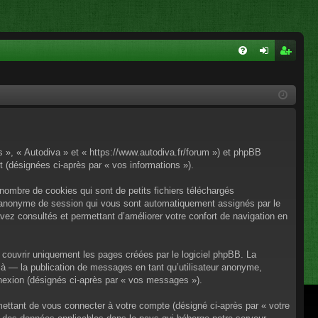
FA
on
ns
Q
ne
cri
xi
pti
on
on
os », « Autodiva » et « https://www.autodiva.fr/forum ») et phpBB
rt (désignées ci-après par « vos informations »).
nombre de cookies qui sont de petits fichiers téléchargés
iant anonyme de session qui vous sont automatiquement assignés par le
avez consultés et permettant d’améliorer votre confort de navigation en
couvrir uniquement les pages créées par le logiciel phpBB. La
à — la publication de messages en tant qu’utilisateur anonyme,
onnexion (désignés ci-après par « vos messages »).
mettant de vous connecter à votre compte (désigné ci-après par « votre