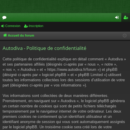
or
Connexion
Inscription
on
ns
u
ne
cri
Accueil du forum
m
xi
pti
Autodiva - Politique de confidentialité
s
on
on
Cette politique de confidentialité explique en détail comment « Autodiva »
et ses partenaires affiliés (désignés ci-après par « nous », « notre »,
« nos », « Autodiva » et « https://www.autodiva.fr/forum ») et phpBB
(désigné ci-après par « logiciel phpBB » et « phpBB Limited ») utilisent
toutes les informations collectées lors des sessions d’utilisation de votre
part (désignées ci-après par « vos informations »).
Vos informations sont collectées de deux manières différentes.
Premièrement, en naviguant sur « Autodiva », le logiciel phpBB génèrera
un certain nombre de cookies qui sont de petits fichiers téléchargés
temporairement par le navigateur internet de votre ordinateur. Les deux
premiers cookies ne contiennent qu’un identifiant utilisateur et un
identifiant anonyme de session qui vous sont automatiquement assignés
par le logiciel phpBB. Un troisième cookie sera créé lors de votre