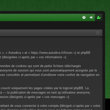
FA
on
ns
Q
ne
cri
xi
pti
on
on
os », « Autodiva » et « https://www.autodiva.fr/forum ») et phpBB
rt (désignées ci-après par « vos informations »).
nombre de cookies qui sont de petits fichiers téléchargés
iant anonyme de session qui vous sont automatiquement assignés par le
avez consultés et permettant d’améliorer votre confort de navigation en
couvrir uniquement les pages créées par le logiciel phpBB. La
à — la publication de messages en tant qu’utilisateur anonyme,
onnexion (désignés ci-après par « vos messages »).
mettant de vous connecter à votre compte (désigné ci-après par « votre