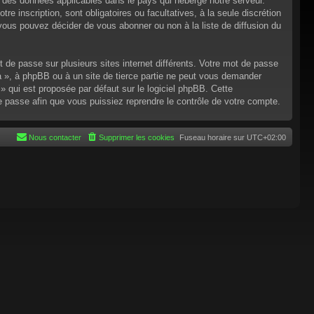
n des données applicables dans le pays qui héberge notre serveur.
re inscription, sont obligatoires ou facultatives, à la seule discrétion
ous pouvez décider de vous abonner ou non à la liste de diffusion du
t de passe sur plusieurs sites internet différents. Votre mot de passe
 », à phpBB ou à un site de tierce partie ne peut vous demander
 qui est proposée par défaut sur le logiciel phpBB. Cette
de passe afin que vous puissiez reprendre le contrôle de votre compte.
Nous contacter
Supprimer les cookies
Fuseau horaire sur
UTC+02:00