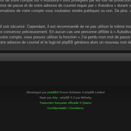
ons de votre compte sur « Autodiva » sont protégées par les lois de protectio
mot de passe et de votre adresse de courriel requis par « Autodiva » durant vot
ormations de votre compte vous souhaitez rendre publiques ou non. De plus, v
u’il soit sécurisé. Cependant, il est recommandé de ne pas utiliser le même mo
 le conservez précieusement. En aucun cas une personne affiliée à « Autodiva
otre compte, vous pouvez utiliser la fonction « J’ai perdu mon mot de passe »
votre adresse de courriel et le logiciel phpBB générera alors un nouveau mot 
Développé par
phpBB
® Forum Software © phpBB Limited
Style par
Arty
- phpBB 3.3 par MrGaby
Traduction française officielle
©
Qiaeru
Confidentialité
|
Conditions