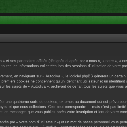
a » et ses partenaires affiliés (désignés ci-après par « nous », « notre », « n
 toutes les informations collectées lors des sessions d’utilisation de votre pa
rement, en naviguant sur « Autodiva », le logiciel phpBB génèrera un certain 
x premiers cookies ne contiennent qu’un identifiant utilisateur et un identif
sur les sujets de « Autodiva », archivant de ce fait tous les sujets que vous 
éer une quatrième sorte de cookies, externes au document qui est prévu pour 
yez et que nous collectons. Ceci peut correspondre — mais n’est pas limité 
) et les messages que vous publiez après votre inscription et lors de votre c
après par « votre nom d’utilisateur ») et un mot de passe personnel vous per