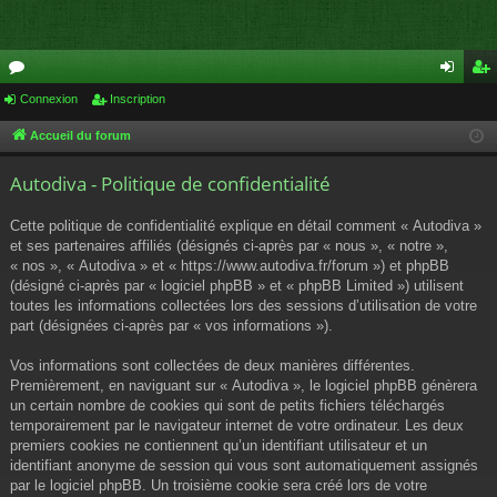
or
Connexion
Inscription
on
ns
u
ne
cri
Accueil du forum
m
xi
pti
Autodiva - Politique de confidentialité
s
on
on
Cette politique de confidentialité explique en détail comment « Autodiva »
et ses partenaires affiliés (désignés ci-après par « nous », « notre »,
« nos », « Autodiva » et « https://www.autodiva.fr/forum ») et phpBB
(désigné ci-après par « logiciel phpBB » et « phpBB Limited ») utilisent
toutes les informations collectées lors des sessions d’utilisation de votre
part (désignées ci-après par « vos informations »).
Vos informations sont collectées de deux manières différentes.
Premièrement, en naviguant sur « Autodiva », le logiciel phpBB génèrera
un certain nombre de cookies qui sont de petits fichiers téléchargés
temporairement par le navigateur internet de votre ordinateur. Les deux
premiers cookies ne contiennent qu’un identifiant utilisateur et un
identifiant anonyme de session qui vous sont automatiquement assignés
par le logiciel phpBB. Un troisième cookie sera créé lors de votre