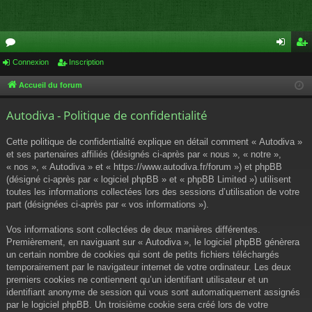
or
Connexion
Inscription
on
ns
u
ne
cri
Accueil du forum
m
xi
pti
Autodiva - Politique de confidentialité
s
on
on
Cette politique de confidentialité explique en détail comment « Autodiva »
et ses partenaires affiliés (désignés ci-après par « nous », « notre »,
« nos », « Autodiva » et « https://www.autodiva.fr/forum ») et phpBB
(désigné ci-après par « logiciel phpBB » et « phpBB Limited ») utilisent
toutes les informations collectées lors des sessions d’utilisation de votre
part (désignées ci-après par « vos informations »).
Vos informations sont collectées de deux manières différentes.
Premièrement, en naviguant sur « Autodiva », le logiciel phpBB génèrera
un certain nombre de cookies qui sont de petits fichiers téléchargés
temporairement par le navigateur internet de votre ordinateur. Les deux
premiers cookies ne contiennent qu’un identifiant utilisateur et un
identifiant anonyme de session qui vous sont automatiquement assignés
par le logiciel phpBB. Un troisième cookie sera créé lors de votre