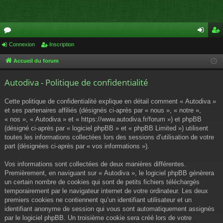
or
Connexion
Inscription
on
ns
u
ne
cri
Accueil du forum
m
xi
pti
Autodiva - Politique de confidentialité
s
on
on
Cette politique de confidentialité explique en détail comment « Autodiva »
et ses partenaires affiliés (désignés ci-après par « nous », « notre »,
« nos », « Autodiva » et « https://www.autodiva.fr/forum ») et phpBB
(désigné ci-après par « logiciel phpBB » et « phpBB Limited ») utilisent
toutes les informations collectées lors des sessions d’utilisation de votre
part (désignées ci-après par « vos informations »).
Vos informations sont collectées de deux manières différentes.
Premièrement, en naviguant sur « Autodiva », le logiciel phpBB génèrera
un certain nombre de cookies qui sont de petits fichiers téléchargés
temporairement par le navigateur internet de votre ordinateur. Les deux
premiers cookies ne contiennent qu’un identifiant utilisateur et un
identifiant anonyme de session qui vous sont automatiquement assignés
par le logiciel phpBB. Un troisième cookie sera créé lors de votre