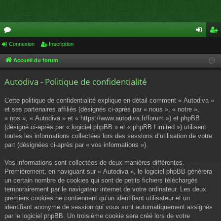
or
Connexion
Inscription
on
ns
u
ne
cri
Accueil du forum
m
xi
pti
Autodiva - Politique de confidentialité
s
on
on
Cette politique de confidentialité explique en détail comment « Autodiva »
et ses partenaires affiliés (désignés ci-après par « nous », « notre »,
« nos », « Autodiva » et « https://www.autodiva.fr/forum ») et phpBB
(désigné ci-après par « logiciel phpBB » et « phpBB Limited ») utilisent
toutes les informations collectées lors des sessions d’utilisation de votre
part (désignées ci-après par « vos informations »).
Vos informations sont collectées de deux manières différentes.
Premièrement, en naviguant sur « Autodiva », le logiciel phpBB génèrera
un certain nombre de cookies qui sont de petits fichiers téléchargés
temporairement par le navigateur internet de votre ordinateur. Les deux
premiers cookies ne contiennent qu’un identifiant utilisateur et un
identifiant anonyme de session qui vous sont automatiquement assignés
par le logiciel phpBB. Un troisième cookie sera créé lors de votre