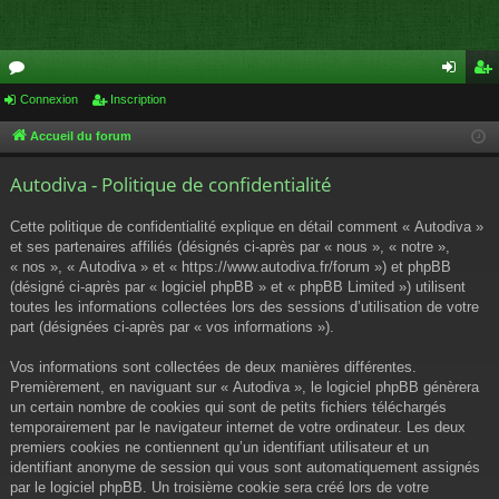
or
Connexion
Inscription
on
ns
u
ne
cri
Accueil du forum
m
xi
pti
Autodiva - Politique de confidentialité
s
on
on
Cette politique de confidentialité explique en détail comment « Autodiva »
et ses partenaires affiliés (désignés ci-après par « nous », « notre »,
« nos », « Autodiva » et « https://www.autodiva.fr/forum ») et phpBB
(désigné ci-après par « logiciel phpBB » et « phpBB Limited ») utilisent
toutes les informations collectées lors des sessions d’utilisation de votre
part (désignées ci-après par « vos informations »).
Vos informations sont collectées de deux manières différentes.
Premièrement, en naviguant sur « Autodiva », le logiciel phpBB génèrera
un certain nombre de cookies qui sont de petits fichiers téléchargés
temporairement par le navigateur internet de votre ordinateur. Les deux
premiers cookies ne contiennent qu’un identifiant utilisateur et un
identifiant anonyme de session qui vous sont automatiquement assignés
par le logiciel phpBB. Un troisième cookie sera créé lors de votre