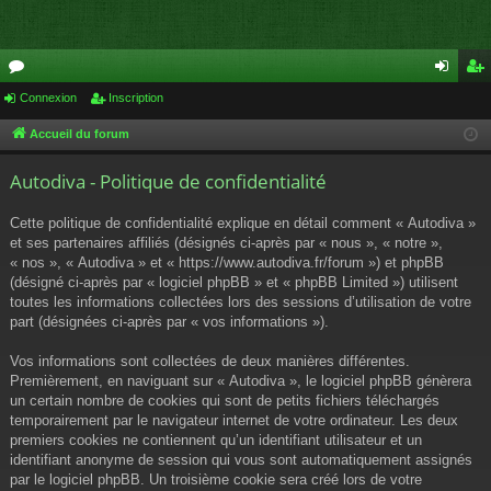
or
Connexion
Inscription
on
ns
u
ne
cri
Accueil du forum
m
xi
pti
Autodiva - Politique de confidentialité
s
on
on
Cette politique de confidentialité explique en détail comment « Autodiva »
et ses partenaires affiliés (désignés ci-après par « nous », « notre »,
« nos », « Autodiva » et « https://www.autodiva.fr/forum ») et phpBB
(désigné ci-après par « logiciel phpBB » et « phpBB Limited ») utilisent
toutes les informations collectées lors des sessions d’utilisation de votre
part (désignées ci-après par « vos informations »).
Vos informations sont collectées de deux manières différentes.
Premièrement, en naviguant sur « Autodiva », le logiciel phpBB génèrera
un certain nombre de cookies qui sont de petits fichiers téléchargés
temporairement par le navigateur internet de votre ordinateur. Les deux
premiers cookies ne contiennent qu’un identifiant utilisateur et un
identifiant anonyme de session qui vous sont automatiquement assignés
par le logiciel phpBB. Un troisième cookie sera créé lors de votre